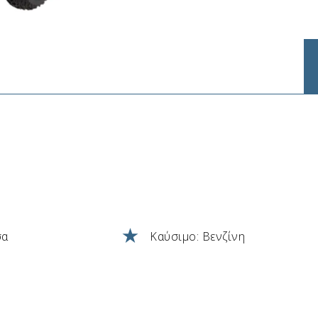
σα
Καύσιμο: Βενζίνη