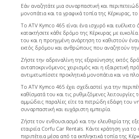
Εάν αναζητάτε μια συναρπαστική και περιπετειώδ
μονοπάτια και τα γραφικά τοπία της Κέρκυρας, το
Το ATV Kymco 465 είναι ένα ισχυρό και ευέλικτο
κατακτήσετε κάθε δρόμο της Κέρκυρας με ευκολία
του και η προηγμένη ανάρτηση το καθιστούν ένα
εκτός δρόμου και ανθρώπους που αναζητούν την 
Ζήστε την αδρεναλίνη της εξερεύνησης εκτός δρό
ανταποκρινόμενος χειρισμός και η εξαιρετική π
αντιμετωπίσετε προκλητικά μονοπάτια και να πλο
Το ATV Kymco 465 έχει σχεδιαστεί για την περιπ
καθίσματά του και τις ρυθμιζόμενες λειτουργίες τ
αμμώδεις παραλίες είτε τα πετρώδη εδάφη του νη
συναρπαστική και ευχάριστη εμπειρία.
Ζήστε τον ενθουσιασμό και την ελευθερία της ε
εταιρεία Corfu Car Rentals. Κάντε κράτηση για το
περιπέτεια μέσα από τα εκπληκτικά τοπία της Κέρ