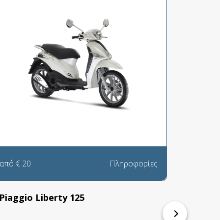
από
€
20
Πληροφορίες
από
€
Piaggio Liberty 125
Piag