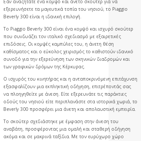
Εάν αναζητάτε ένα κομψό και άνετο σκούτερ για να
εξερευνήσετε τα μαγευτικά τοπία του νησιού, το Piaggio
Beverly 300 είναι η ιδανική επιλογή.
Το Piaggio Beverly 300 είναι ένα κομψό και ισχυρό σκούτερ
που συνδυάζει τον ιταλικό σχεδιασμό με εξαιρετικές
επιδόσεις. Οι κομψές καμπύλες του, η άνετη θέση
καθίσματος και ο εύκολος χειρισμός το καθιστούν ιδανικό
συνοδό για την εξερεύνηση των σκηνικών διαδρομών και
των γραφικών δρόμων της Κέρκυρας.
Ο ισχυρός του κινητήρας και η ανταποκρινόμενη επιτάχυνση
εξασφαλίζουν μια εκπληκτική οδήγηση, επιτρέποντάς σας
να πλοηγηθείτε με άνεση. Είτε εξερευνάτε τις παράκτιες
οδούς του νησιού είτε περιπλανάστε στα ιστορικά χωριά, το
Beverly 300 προσφέρει μια άνετη και απολαυστική εμπειρία.
Το σκούτερ σχεδιάστηκε με έμφαση στην άνεση του
αναβάτη, προσφέροντας μια ομαλή και σταθερή οδήγηση
ακόμα και σε μακρινά ταξίδια. Με τον ευρύχωρο χώρο