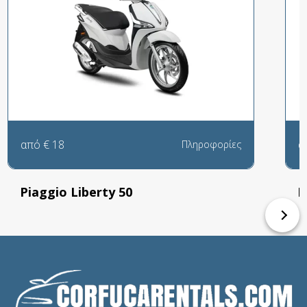
από
€
18
α
Πληροφορίες
Piaggio Liberty 50
K