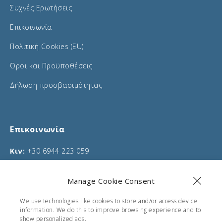
Συχνές Ερωτήσεις
Επικοινωνία
Πολιτική Cookies (EU)
Όροι και Προϋποθέσεις
Δήλωση προσβασιμότητας
Επικοινωνία
Κιν:
+30 6944 223 059
Τηλ:
+30 26610 75635
Manage Cookie Consent
Email:
info@corfucarentals.com
We use technologies like cookies to store and/or access device
Διεύθυνση:
Μωραίτικα, Κέρκυρα
information. We do this to improve browsing experience and to
show personalized ads.